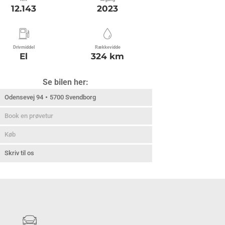
12.143
2023
Drivmiddel
Rækkevidde
El
324 km
Se bilen her:
Odensevej 94
5700 Svendborg
Book en prøvetur
Køb
Skriv til os