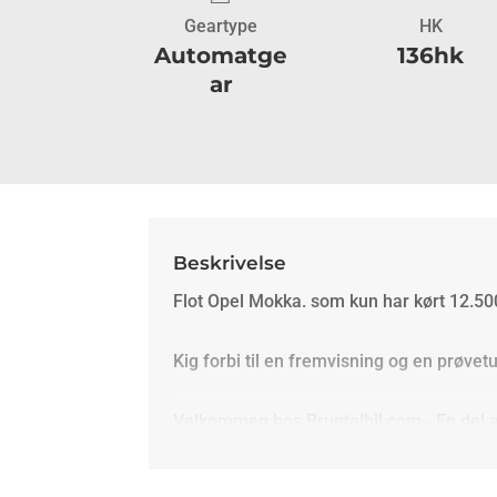
Geartype
HK
Automatge
136hk
ar
Beskrivelse
Flot Opel Mokka. som kun har kørt 12.50
Kig forbi til en fremvisning og en prøvetu
Velkommen hos Brugtelbil.com - En del af