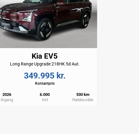
Kia EV5
Long Range Upgrade 218HK 5d Aut.
349.995 kr.
Kontantpris
2026
6.000
530 km
Årgang
KM
Rækkevidde