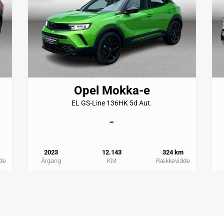
Opel Mokka-e
EL GS-Line 136HK 5d Aut.
-
2023
12.143
324 km
de
Årgang
KM
Rækkevidde