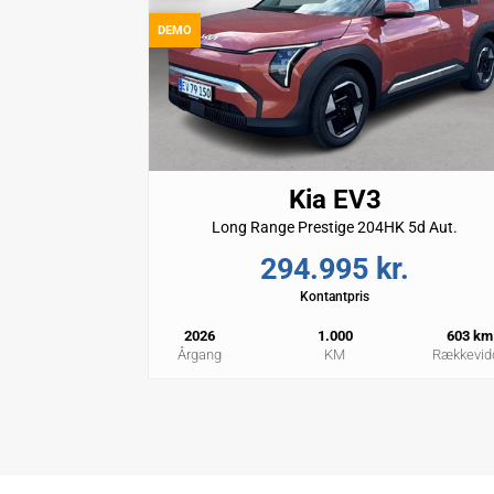
DEMO
Kia EV3
Long Range Prestige 204HK 5d Aut.
294.995 kr.
Kontantpris
2026
1.000
603 km
Årgang
KM
Rækkevid