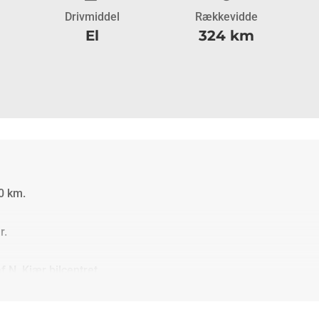
Drivmiddel
Rækkevidde
El
324 km
0 km.
r.
 N. Kjær bilcentret.