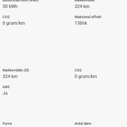
Batteristørrelse (kWh)
Rækkevidde
50 kWh
324 km
CO2
Maksimal effekt
0 gram/km
136hk
Rækkevidde (El)
CO2
324 km
0 gram/km
ABS
Ja
Farve
Antal døre