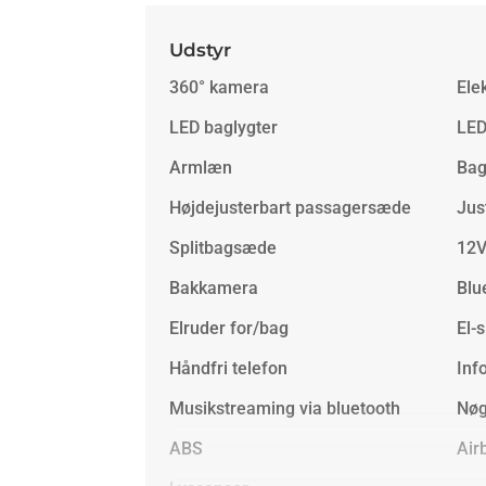
Udstyr
360° kamera
Ele
LED baglygter
LED
Armlæn
Ba
Højdejusterbart passagersæde
Jus
Splitbagsæde
12V
Bakkamera
Blu
Elruder for/bag
El-
Håndfri telefon
Inf
Musikstreaming via bluetooth
Nøg
ABS
Air