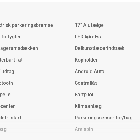
ktrisk parkeringsbremse
17" Alufælge
 forlygter
LED kørelys
gagerumsdækken
Delkunstlæderindtræk
terbart rat
Kopholder
 udtag
Android Auto
etooth
Centrallås
spejle
Fartpilot
ocenter
Klimaanlæg
lefri start
Parkeringssensor for/bag
bag
Antispin