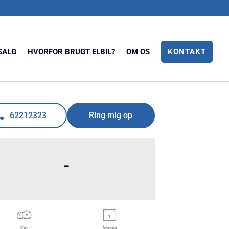
 SALG
HVORFOR BRUGT ELBIL?
OM OS
KONTAKT
62212323
Ring mig op
-
Km
Årgang