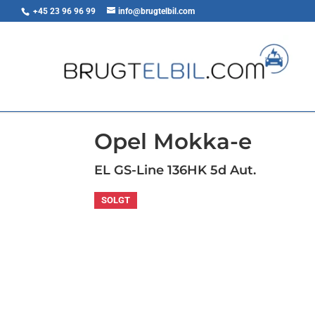
+45 23 96 96 99
info@brugtelbil.com
<
Tilbage til søgeresultat
Opel Mokka-e
EL GS-Line 136HK 5d Aut.
SOLGT