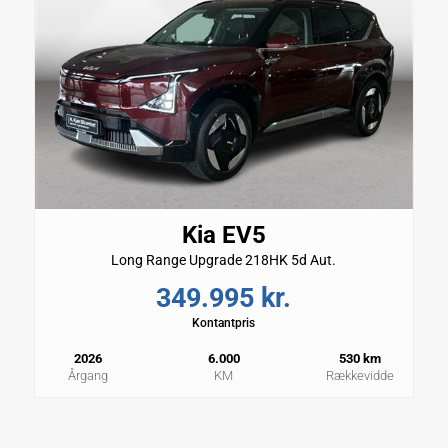
Kia EV5
Long Range Upgrade 218HK 5d Aut.
349.995 kr.
Kontantpris
2026
6.000
530 km
Årgang
KM
Rækkevidde