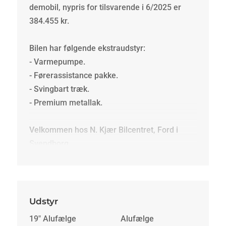
demobil, nypris for tilsvarende i 6/2025 er
384.455 kr.
Bilen har følgende ekstraudstyr:
- Varmepumpe.
- Førerassistance pakke.
- Svingbart træk.
- Premium metallak.
Velkommen hos N. Kjær Bilcentret, Ford i
Svendborg.
Udstyr
19" Alufælge
Alufælge