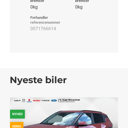
bremser
bremser
0kg
0kg
Forhandler
referencenummer
0071766614
Nyeste biler
NYHED
DEMO