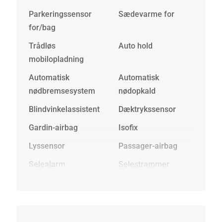
Parkeringssensor
Sædevarme for
for/bag
Trådløs
Auto hold
mobilopladning
Automatisk
Automatisk
nødbremsesystem
nødopkald
Blindvinkelassistent
Dæktrykssensor
Gardin-airbag
Isofix
Lyssensor
Passager-airbag
Selealarm
Selestrammer