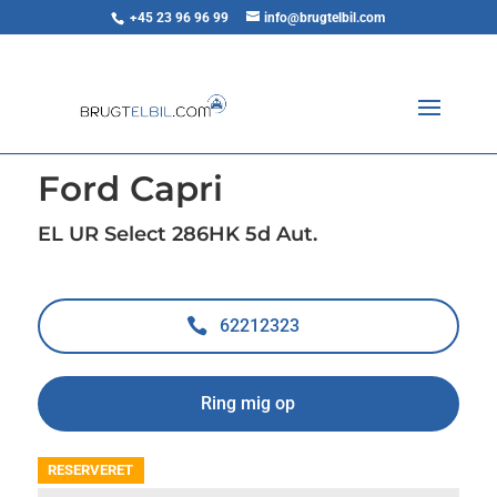
+45 23 96 96 99
info@brugtelbil.com
<
Tilbage til søgeresultat
Ford Capri
EL UR Select 286HK 5d Aut.
62212323
Ring mig op
RESERVERET