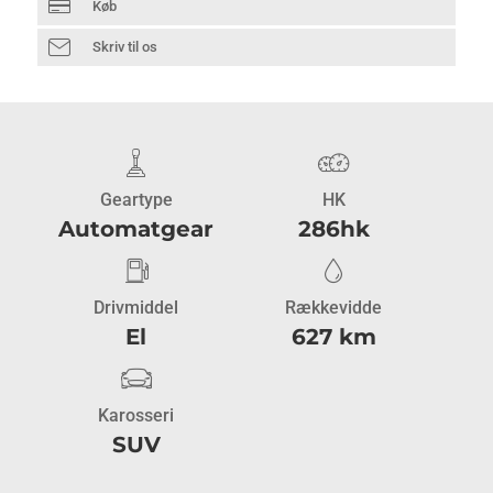
Køb
Skriv til os
Geartype
HK
Automatgear
286hk
Drivmiddel
Rækkevidde
El
627 km
Karosseri
SUV