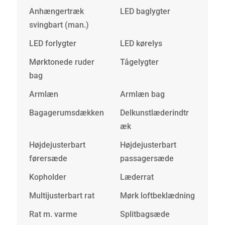
Anhængertræk
LED baglygter
svingbart (man.)
LED forlygter
LED kørelys
Mørktonede ruder
Tågelygter
bag
Armlæn
Armlæn bag
Bagagerumsdækken
Delkunstlæderindtr
æk
Højdejusterbart
Højdejusterbart
førersæde
passagersæde
Kopholder
Læderrat
Multijusterbart rat
Mørk loftbeklædning
Rat m. varme
Splitbagsæde