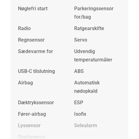
Nøglefri start
Parkeringssensor
for/bag
Radio
Ratgearskifte
Regnsensor
Servo
Sædevarme for
Udvendig
temperaturmåler
USB-C tilslutning
ABS
Airbag
Automatisk
nødopkald
Dæktrykssensor
ESP
Fører-airbag
Isofix
Lyssensor
Selealarm
Startspærre