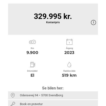
329.995 kr.
Kontantpris
Km
Årgang
9.900
2023
Drivmiddel
Rækkevidde
El
519 km
Se bilen her:
Odensevej 94
5700 Svendborg
Book en prøvetur