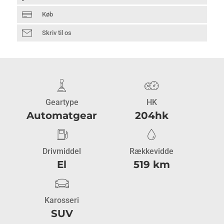
Køb
Skriv til os
Geartype
HK
Automatgear
204hk
Drivmiddel
Rækkevidde
El
519 km
Karosseri
SUV