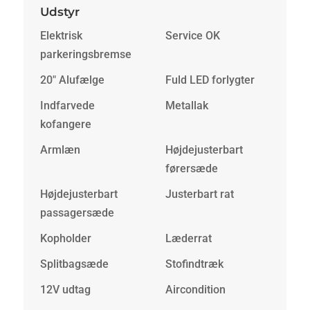
Udstyr
Elektrisk
Service OK
parkeringsbremse
20" Alufælge
Fuld LED forlygter
Indfarvede
Metallak
kofangere
Armlæn
Højdejusterbart
førersæde
Højdejusterbart
Justerbart rat
passagersæde
Kopholder
Læderrat
Splitbagsæde
Stofindtræk
12V udtag
Aircondition