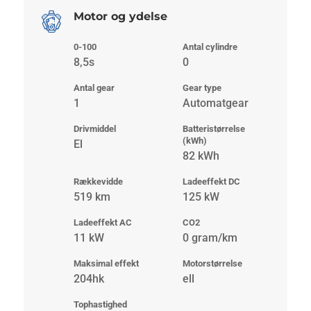
Motor og ydelse
0-100
Antal cylindre
8,5s
0
Antal gear
Gear type
1
Automatgear
Drivmiddel
Batteristørrelse
(kWh)
El
82 kWh
Rækkevidde
Ladeeffekt DC
519 km
125 kW
Ladeeffekt AC
CO2
11 kW
0 gram/km
Maksimal effekt
Motorstørrelse
204hk
ell
Tophastighed