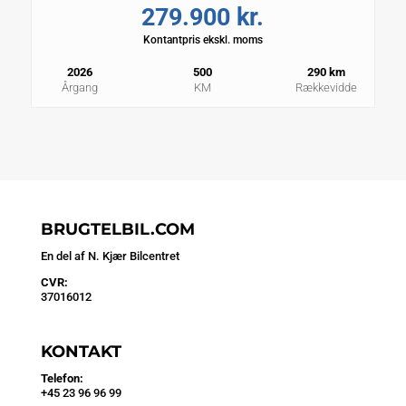
279.900 kr.
Kontantpris ekskl. moms
2026
500
290 km
Årgang
KM
Rækkevidde
BRUGTELBIL.COM
En del af N. Kjær Bilcentret
CVR:
37016012
KONTAKT
Telefon:
+45 23 96 96 99