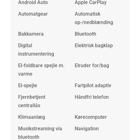
Android Auto
Apple CarPlay
Automatgear
Automatisk
op-/nedblænding
Bakkamera
Bluetooth
Digital
Elektrisk bagklap
instrumentering
El-foldbare spejle m.
Elruder for/bag
varme
El-spejle
Fartpilot adaptiv
Fjernbetjent
Håndfri telefon
centrallås
Klimaanlæg
Kørecomputer
Musikstreaming via
Navigation
bluetooth