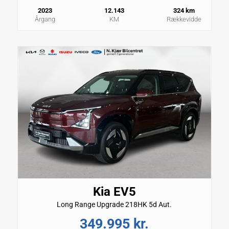
2023
12.143
324 km
Årgang
KM
Rækkevidde
Kia EV5
Long Range Upgrade 218HK 5d Aut.
349.995 kr.