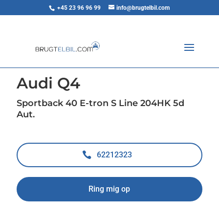
+45 23 96 96 99
info@brugtelbil.com
<
Tilbage til søgeresultat
Audi Q4
Sportback 40 E-tron S Line 204HK 5d
Aut.
62212323
Ring mig op